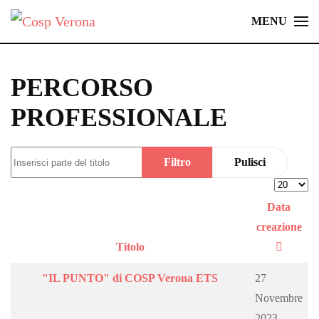
MENU
Skip
to
main
PERCORSO
content
PROFESSIONALE
Inserisci parte del titolo
Filtro
Pulisci
Visualizz
Data
creazione
Titolo
"IL PUNTO" di COSP Verona ETS
27
Novembre
2023