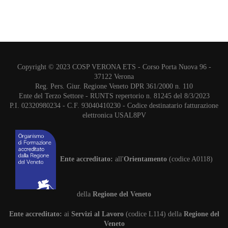
Copyright © 2023 COSP VERONA ETS - Corso Porta Nuova 96 -
37122 Verona
Reg. Pers. Giur. Regione Veneto DPR 361/2000 n. 110
Ente del Terzo Settore - RUNTS repertorio n. 81245 del 8/3/2023
P.I. 02320980234 - C.F. 93040410230 - Codice destinatario fatturazione
elettronica USAL8PV
Ente accreditato:
all'
Orientamento
(codice A0118)
della
Regione del Veneto
Ente accreditato:
ai
Servizi al Lavoro
(codice L114) della
Regione del
Veneto