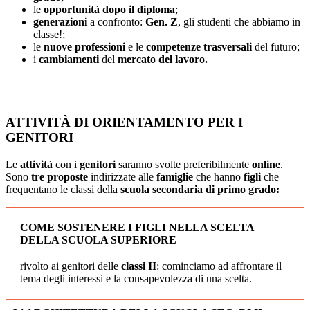
le
opportunità dopo il diploma
;
generazioni
a confronto:
Gen. Z
, gli studenti che abbiamo in
classe!;
le
nuove professioni
e le
competenze trasversali
del futuro;
i
cambiamenti
del
mercato del lavoro.
ATTIVITÀ DI ORIENTAMENTO PER I
GENITORI
Le
attività
con i
genitori
saranno svolte preferibilmente
online
.
Sono
tre proposte
indirizzate alle
famiglie
che hanno
figli
che
frequentano le classi della
scuola secondaria di primo grado:
COME SOSTENERE I FIGLI NELLA SCELTA
DELLA SCUOLA SUPERIORE
rivolto ai genitori delle
classi II
: cominciamo ad affrontare il
tema degli interessi e la consapevolezza di una scelta.