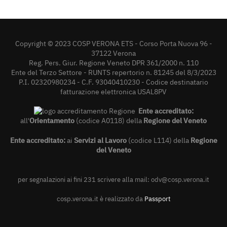
Copyright © 2023 COSP VERONA ETS - Corso Porta Nuova 96 -
37122 Verona
Reg. Pers. Giur. Regione Veneto DPR 361/2000 n. 110
Ente del Terzo Settore - RUNTS repertorio n. 81245 del 8/3/2023
P.I. 02320980234 - C.F. 93040410230 - Codice destinatario
fatturazione elettronica USAL8PV
Ente accreditato:
all'
Orientamento
(codice A0118) della
Regione del Veneto
Ente accreditato:
ai
Servizi al Lavoro
(codice L114) della
Regione
del Veneto
per segnalazioni ai fini 231 scrivere alla mail:
odv@cosp.verona.it
cosp.verona.it è realizzato da
Passport