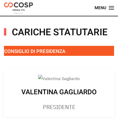
MENU
Skip
to
main
CARICHE STATUTARIE
content
CONSIGLIO DI PRESIDENZA
VALENTINA GAGLIARDO
PRESIDENTE