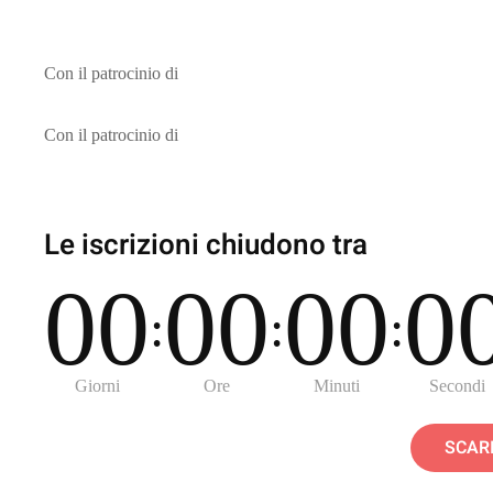
Con il patrocinio di
Con il patrocinio di
Le iscrizioni chiudono tra
0
0
0
0
0
0
0
:
:
:
Giorni
Ore
Minuti
Secondi
SCAR