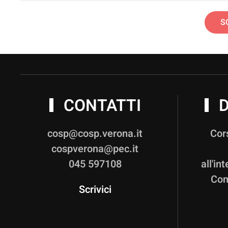
S
CONTATTI
D
cosp@cosp.verona.it
Cor
cospverona@pec.it
045 597108
all'in
Com
Scrivici