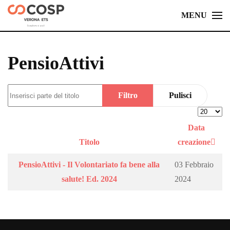
MENU
Skip
to
main
PensioAttivi
content
Inserisci parte del titolo
Filtro
Pulisci
Visualizz
Data
Titolo
creazione
PensioAttivi - Il Volontariato fa bene alla
03 Febbraio
salute! Ed. 2024
2024