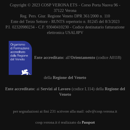
Copyright © 2023 COSP VERONA ETS - Corso Porta Nuova 96 -
37122 Verona
Reg. Pers. Giur. Regione Veneto DPR 361/2000 n. 110
Ente del Terzo Settore - RUNTS repertorio n. 81245 del 8/3/2023
P.I. 02320980234 - C.F. 93040410230 - Codice destinatario fatturazione
elettronica USAL8PV
Ente accreditato:
all'
Orientamento
(codice A0118)
della
Regione del Veneto
Ente accreditato:
ai
Servizi al Lavoro
(codice L114) della
Regione del
Veneto
per segnalazioni ai fini 231 scrivere alla mail:
odv@cosp.verona.it
cosp.verona.it è realizzato da
Passport