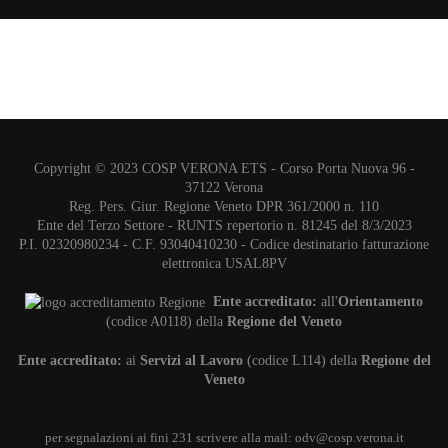
Copyright © 2023 COSP VERONA ETS - Corso Porta Nuova 96 -
37122 Verona
Reg. Pers. Giur. Regione Veneto DPR 361/2000 n. 110
Ente del Terzo Settore - RUNTS repertorio n. 81245 del 8/3/2023
P.I. 02320980234 - C.F. 93040410230 - Codice destinatario fatturazione
elettronica USAL8PV
Ente accreditato:
all'
Orientamento
(codice A0118) della
Regione del Veneto
Ente accreditato:
ai
Servizi al Lavoro
(codice L114) della
Regione del
Veneto
per segnalazioni ai fini 231 scrivere alla mail:
odv@cosp.verona.it