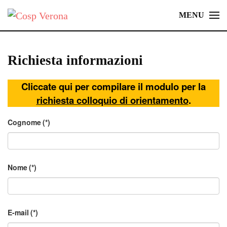
MENU
Skip
to
main
Richiesta informazioni
content
Cliccate qui per compilare il modulo per la
richiesta colloquio di orientamento
.
Cognome
(*)
Nome
(*)
E-mail
(*)