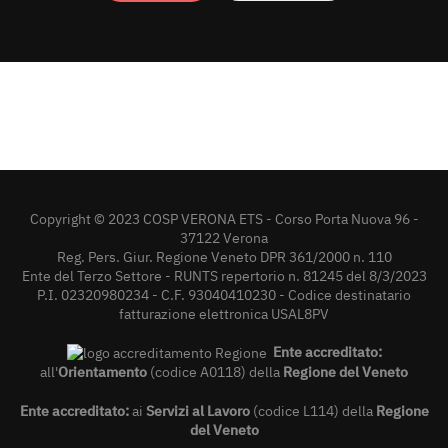
Copyright © 2023 COSP VERONA ETS - Corso Porta Nuova 96 -
37122 Verona
Reg. Pers. Giur. Regione Veneto DPR 361/2000 n. 110
Ente del Terzo Settore - RUNTS repertorio n. 81245 del 8/3/2023
P.I. 02320980234 - C.F. 93040410230 - Codice destinatario
fatturazione elettronica USAL8PV
Ente accreditato:
all'
Orientamento
(codice A0118) della
Regione del Veneto
Ente accreditato:
ai
Servizi al Lavoro
(codice L114) della
Regione
del Veneto