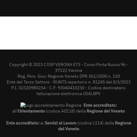
Copyright © 2023 COSP VERONA ETS - Corso Porta Nuova 96 -
37122 Verona
Reg. Pers. Giur. Regione Veneto DPR 361/2000 n. 110
Ente del Terzo Settore - RUNTS repertorio n. 81245 del 8/3/2023
P.I. 02320980234 - C.F. 93040410230 - Codice destinatario
fatturazione elettronica USAL8PV
Ente accreditato:
all'
Orientamento
(codice A0118) della
Regione del Veneto
Ente accreditato:
ai
Servizi al Lavoro
(codice L114) della
Regione
del Veneto