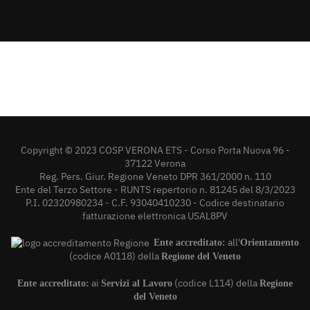
Copyright © 2023 COSP VERONA ETS - Corso Porta Nuova 96 -
37122 Verona
Reg. Pers. Giur. Regione Veneto DPR 361/2000 n. 110
Ente del Terzo Settore - RUNTS repertorio n. 81245 del 8/3/2023
P.I. 02320980234 - C.F. 93040410230 - Codice destinatario
fatturazione elettronica USAL8PV
all'
Ente accreditato:
Orientamento
(codice A0118) della
Regione del Veneto
ai
(codice L114) della
Ente accreditato:
Servizi al Lavoro
Regione
del Veneto