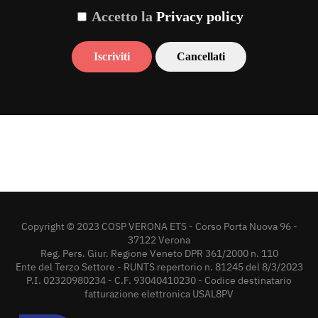
Accetto la
Privacy policy
Copyright © 2023 COSP VERONA ETS - Corso Porta Nuova 96 -
37122 Verona
Reg. Pers. Giur. Regione Veneto DPR 361/2000 n. 110
Ente del Terzo Settore - RUNTS repertorio n. 81245 del 8/3/2023
P.I. 02320980234 - C.F. 93040410230 - Codice destinatario
fatturazione elettronica USAL8PV