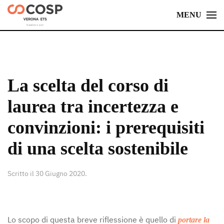
MENU
Skip
to
main
content
La scelta del corso di
laurea tra incertezza e
convinzioni: i prerequisiti
di una scelta sostenibile
Scritto il
30 Giugno 2020
.
Lo scopo di questa breve riflessione è quello di
portare la