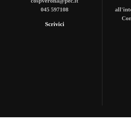
cospverona@pec.it
045 597108
all'in
Com
Scrivici