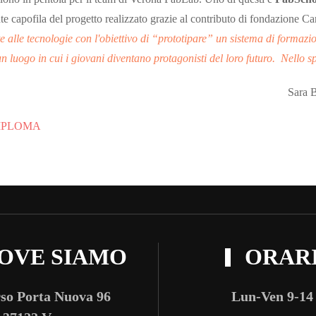
te capofila del progetto realizzato grazie al contributo di fondazione Ca
alle tecnologie con l'obiettivo di “prototipare” un sistema di formazio
luogo in cui i giovani diventano protagonisti del loro futuro. Nello spe
ellinger
IPLOMA
OVE SIAMO
ORAR
so Porta Nuova 96
Lun-Ven 9-14