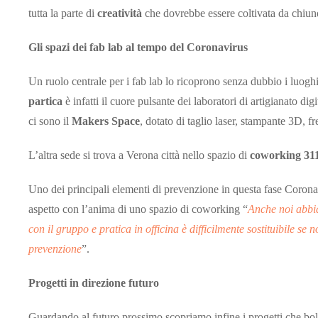
tutta la parte di
creatività
che dovrebbe essere coltivata da chiu
Gli spazi dei fab lab al tempo del Coronavirus
Un ruolo centrale per i fab lab lo ricoprono senza dubbio i luogh
partica
è infatti il cuore pulsante dei laboratori di artigianato di
ci sono il
Makers Space
, dotato di taglio laser, stampante 3D, fr
L’altra sede si trova a Verona città nello spazio di
coworking 31
Uno dei principali elementi di prevenzione in questa fase Corona
aspetto con l’anima di uno spazio di coworking “
Anche noi abbia
con il gruppo e pratica in officina è difficilmente sostituibile s
prevenzione
”.
Progetti in direzione futuro
Guardando al futuro prossimo scopriamo infine i progetti che bo