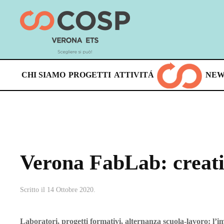
Skip
to
main
content
CHI SIAMO
PROGETTI
ATTIVITÁ
NEW
Verona FabLab: creativ
Scritto il
14 Ottobre 2020
.
Laboratori, progetti formativi, alternanza scuola-lavoro: l’i