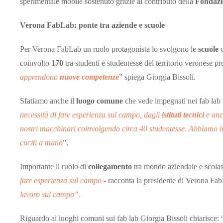
sperimentale mobile sostenuto grazie al contributo della
Fondazi
Verona FabLab: ponte tra aziende e scuole
Per Verona FabLab un ruolo protagonista lo svolgono le
scuole
coinvolto
170
tra studenti e studentesse del territorio veronese pr
apprendono
nuove competenze
” spiega Giorgia Bissoli.
Sfatiamo anche il
luogo comune
che vede impegnati nei fab lab s
necessità di fare esperienza sul campo, dagli
istituti tecnici
e anc
nostri macchinari coinvolgendo circa 40 studentesse. Abbiamo inseg
cuciti a mano
”.
Importante il ruolo di
collegamento
tra mondo aziendale e scolas
fare esperienza sul campo
- racconta la presidente di Verona Fa
lavoro sul campo”.
Riguardo ai luoghi comuni sui fab lab Giorgia Bissoli chiarisce: 