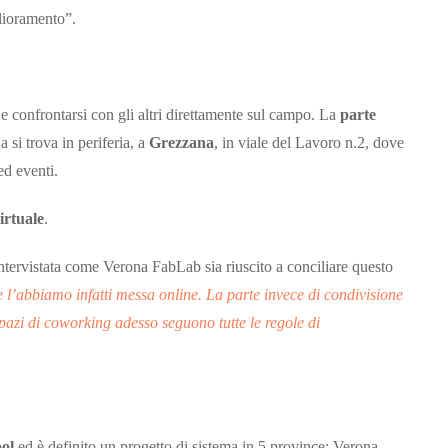
lioramento”.
e confrontarsi con gli altri direttamente sul campo. La
parte
 si trova in periferia, a
Grezzana
, in viale del Lavoro n.2, dove
ed eventi.
irtuale
.
ntervistata come Verona FabLab sia riuscito a conciliare questo
 l’abbiamo infatti messa online. La parte invece di condivisione
 spazi di coworking adesso seguono tutte le regole di
ool
ed è definito un progetto di sistema in 5 province: Verona,