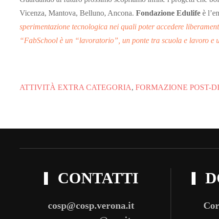
Vicenza, Mantova, Belluno, Ancona.
Fondazione Edulife
è l’en
sperimentazione tecnologica nei quali poter accedere liberamente 
“FabSchool è un “lavoratorio”, un ponte tra scuola e lavoro e un 
Sara B
ATTIVITÀ EXTRA CATEGORIA
,
FORMAZIONE POST-D
CONTATTI
D
cosp@cosp.verona.it
Cor