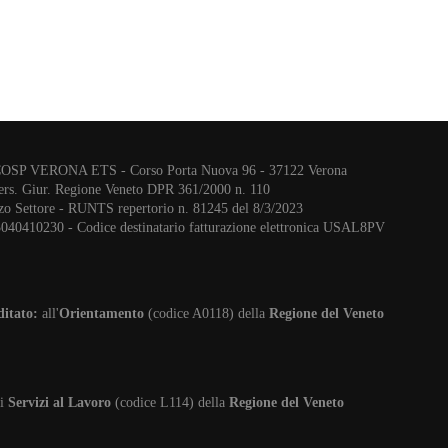
COSP VERONA ETS - Corso Porta Nuova 96 - 37122 Verona
ers. Giur. Regione Veneto DPR 361/2000 n. 110
zo Settore - RUNTS repertorio n. 81245 del 8/3/2023
3040410230 - Codice destinatario fatturazione elettronica USAL8PV
ditato:
all'
Orientamento
(codice A0118) della
Regione del Veneto
i
Servizi al Lavoro
(codice L114) della
Regione del Veneto