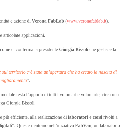
entità e azione di
Verona FabLab
(
www.veronafablab.it
).
e articolate applicazioni.
 come ci conferma la presidente
Giorgia Bissoli
che gestisce la
sul territorio c’è stata un’apertura che ha creato la nascita di
 miglioramento
”.
ntale resta l’apporto di tutti i volontari e volontarie, circa una
ega Giorgia Bissoli.
 più efficiente, alla realizzazione di
laboratori
e
corsi
rivolti a
igitali”
. Queste rientrano nell’iniziativa
FabVan
, un laboratorio