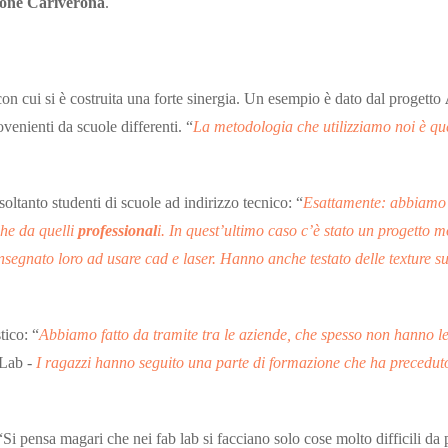
one Cariverona
.
con cui si è costruita una forte sinergia. Un esempio è dato dal progetto
ovenienti da scuole differenti. “
La metodologia che utilizziamo noi è que
oltanto studenti di scuole ad indirizzo tecnico: “
Esattamente: abbiamo i
he da quelli
professional
i. In quest’ultimo caso c’è stato un progetto mo
nato loro ad usare cad e laser. Hanno anche testato delle texture sugli 
tico: “
Abbiamo fatto da tramite tra le aziende, che spesso non hanno le r
bLab -
I ragazzi hanno seguito una parte di formazione che ha preceduto 
“Si pensa magari che nei fab lab si facciano solo cose molto difficili d