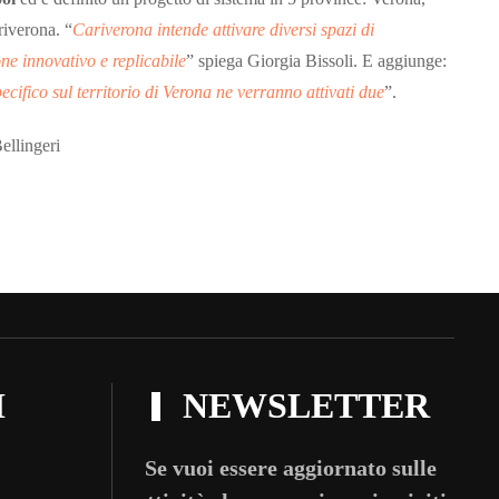
riverona. “
Cariverona intende attivare diversi spazi di
ne innovativo e replicabile
” spiega Giorgia Bissoli. E aggiunge:
cifico sul territorio di Verona ne verranno attivati due
”.
i
I
NEWSLETTER
Se vuoi essere aggiornato sulle