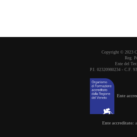
Copyright © 2023 
Reg. P
Ente del Ter
P.I. 02320980234 - C.F. 9
Ente accre
Ente accreditato:
a