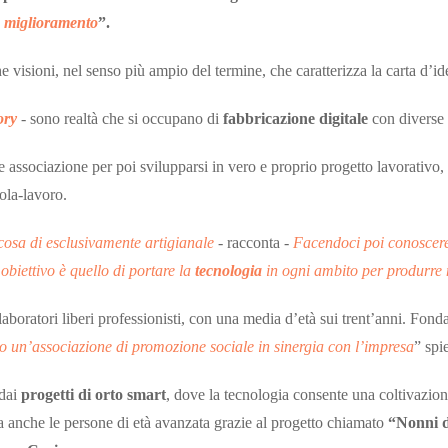
e miglioramento
”.
e visioni, nel senso più ampio del termine, che caratterizza la carta d’id
ory
- sono realtà che si occupano di
fabbricazione digitale
con diverse 
sociazione per poi svilupparsi in vero e proprio progetto lavorativo,
uola-lavoro.
lcosa di esclusivamente artigianale
- racconta -
Facendoci poi conoscere 
obiettivo è quello di portare la
tecnologia
in ogni ambito per produrre
oratori liberi professionisti, con una media d’età sui trent’anni. Fondame
 un’associazione di promozione sociale in sinergia con l’impresa
” spi
 dai
progetti di orto smart
, dove la tecnologia consente una coltivazione
 ma anche le persone di età avanzata grazie al progetto chiamato
“Nonni d