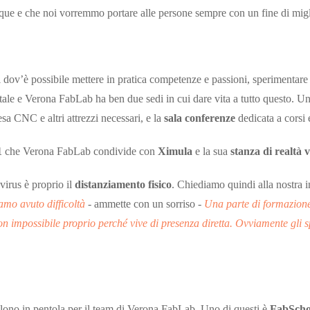
nque e che noi vorremmo portare alle persone sempre con un fine di mig
i dov’è possibile mettere in pratica competenze e passioni, sperimentare 
gitale e Verona FabLab ha ben due sedi in cui dare vita a tutto questo. Una
esa CNC e altri attrezzi necessari, e la
sala conferenze
dedicata a corsi 
1
che Verona FabLab condivide con
Ximula
e la sua
stanza di realtà v
virus è proprio il
distanziamento fisico
. Chiediamo quindi alla nostra i
mo avuto difficoltà
- ammette con un sorriso -
Una parte di formazione
e non impossibile proprio perché vive di presenza diretta. Ovviamente gli
llono in pentola per il team di Verona FabLab. Uno di questi è
FabSch