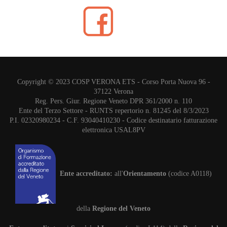
Copyright © 2023 COSP VERONA ETS - Corso Porta Nuova 96 -
37122 Verona
Reg. Pers. Giur. Regione Veneto DPR 361/2000 n. 110
Ente del Terzo Settore - RUNTS repertorio n. 81245 del 8/3/2023
P.I. 02320980234 - C.F. 93040410230 - Codice destinatario fatturazione
elettronica USAL8PV
Ente accreditato:
all'
Orientamento
(codice A0118)
della
Regione del Veneto