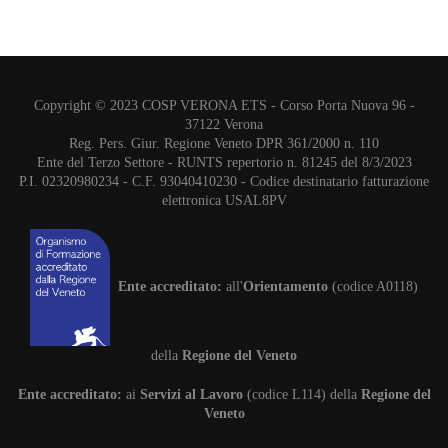
Copyright © 2023 COSP VERONA ETS - Corso Porta Nuova 96 -
37122 Verona
Reg. Pers. Giur. Regione Veneto DPR 361/2000 n. 110
Ente del Terzo Settore - RUNTS repertorio n. 81245 del 8/3/2023
P.I. 02320980234 - C.F. 93040410230 - Codice destinatario fatturazione
elettronica USAL8PV
Ente accreditato:
all'
Orientamento
(codice A0118)
della
Regione del Veneto
Ente accreditato:
ai
Servizi al Lavoro
(codice L114) della
Regione del
Veneto