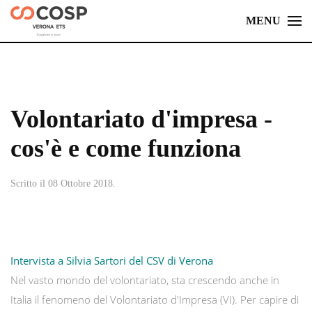
MENU
Skip
to
main
content
Volontariato d'impresa -
cos'è e come funziona
Scritto il
08 Ottobre 2018
.
Intervista a Silvia Sartori del CSV di Verona
Nel vasto mondo del volontariato, sta crescendo anche in
Italia il fenomeno del Volontariato d'Impresa (VI). Per capire di