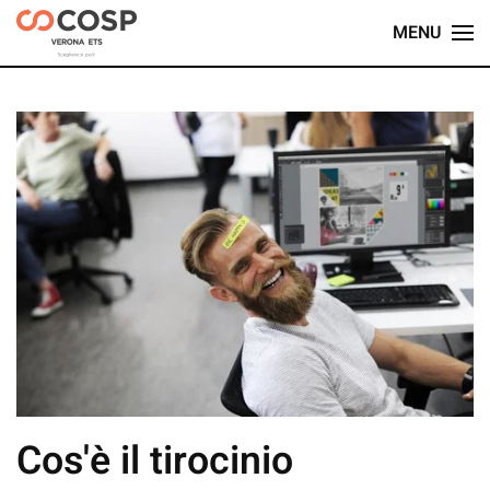
MENU
Skip
to
main
content
Cos'è il tirocinio