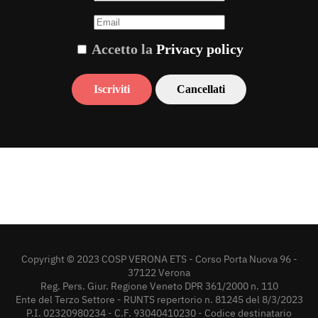
Accetto la
Privacy policy
Copyright © 2023 COSP VERONA ETS - Corso Porta Nuova 96 -
37122 Verona
Reg. Pers. Giur. Regione Veneto DPR 361/2000 n. 110
Ente del Terzo Settore - RUNTS repertorio n. 81245 del 8/3/2023
P.I. 02320980234 - C.F. 93040410230 - Codice destinatario