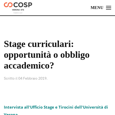
MENU
Skip
to
main
content
Stage curriculari:
opportunità o obbligo
accademico?
Scritto il
04 Febbraio 2019
.
Intervista all'Ufficio Stage e Tirocini dell'Università di
Verona