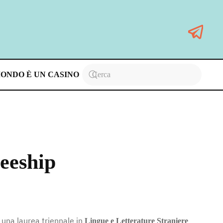
MONDO È UN CASINO
neeship
 una laurea triennale in
Lingue e Letterature Straniere