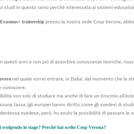
oi studi in questo ramo perché interessata ai sistemi educativi 
presso la nostra sede Cosp Verona, abbia
Erasmus+ traineeship
n questi anni e non più di assorbire conoscenze teoriche, riusc
nel quale vorrei entrare, in Italia: dal momento che la st
lavoro
te conoscere.
ibilità non solo di studiare ma anche di fare un tirocinio all’e
suna tassa (gli europei hanno diritto come gli svedesi di studia
entessa svedese, però, ho avuto la possibilità di passare le v
ai svolgendo lo stage? Perché hai scelto Cosp Verona?