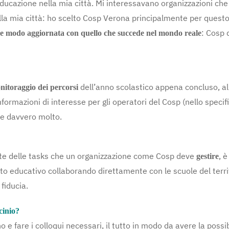
educazione nella mia città. Mi interessavano organizzazioni ch
lla mia città: ho scelto Cosp Verona principalmente per questo:
: Cosp 
che modo aggiornata con quello che succede nel mondo reale
dell’anno scolastico appena concluso, a
nitoraggio dei percorsi
informazioni di interesse per gli operatori del Cosp (nello specifi
are davvero molto.
lte delle tasks che un organizzazione come Cosp deve
, 
gestire
to educativo collaborando direttamente con le scuole del terri
fiducia.
ocinio?
no e fare i colloqui necessari, il tutto in modo da avere la possib