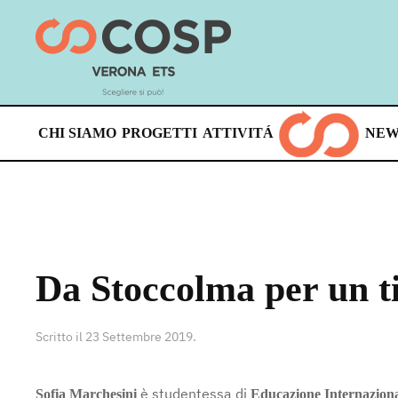
Skip
to
main
content
CHI SIAMO
PROGETTI
ATTIVITÁ
NEW
Da Stoccolma per un t
Scritto il
23 Settembre 2019
.
è studentessa di
Sofia Marchesini
Educazione Internazion