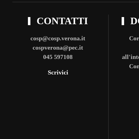
CONTATTI
D
cosp@cosp.verona.it
Cor
cospverona@pec.it
045 597108
all'in
Com
Scrivici