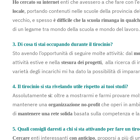
enti che avessero a che fare con l’
Ho cercato su internet
, portando contenuti nelle scuole della provincia de
locale
vecchio, e spesso
è difficile che la scuola rimanga in qual
di un legame tra mondo della scuola e mondo del lavoro.
3. Di cosa ti stai occupando durante il tirocinio?
Sto avendo l’opportunità di seguire molte attività: dal
mo
attività estive e nella
, alla ricerca di 
stesura dei progetti
varietà degli incarichi mi ha dato la possibilità di impar
4. Il tirocinio si sta rivelando utile rispetto ai tuoi studi?
Assolutamente
: oltre a mostrarmi e farmi provare mo
sì
mantenere una
che operi in ambi
organizzazione no-profit
di
basata sulla competenza e la 
mantenere una rete solida
5. Quali consigli daresti a chi si sta attivando per fare un tir
enti interessanti
, proporsi a più di u
Cercare
con anticipo