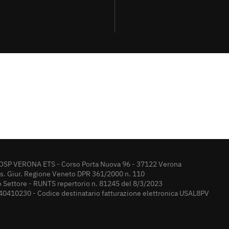
OSP VERONA ETS - Corso Porta Nuova 96 - 37122 Verona
rs. Giur. Regione Veneto DPR 361/2000 n. 110
o Settore - RUNTS repertorio n. 81245 del 8/3/2023
40410230 - Codice destinatario fatturazione elettronica USAL8PV