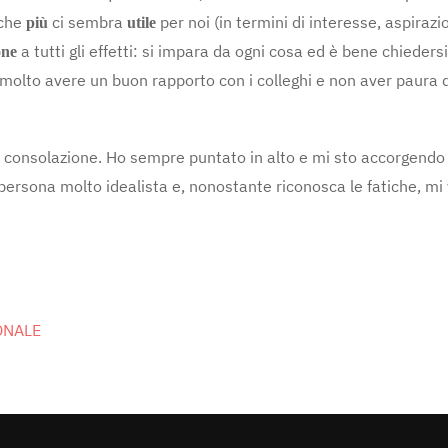
che
ci sembra
per noi (in termini di interesse, aspirazi
più
utile
a tutti gli effetti: si impara da ogni cosa ed è bene chiedersi
one
 molto avere un buon rapporto con i colleghi e non aver paura d
a consolazione. Ho sempre puntato in alto e mi sto accorgendo
persona molto idealista e, nonostante riconosca le fatiche, mi 
ONALE