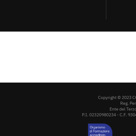
Copyright © 2023 C
Reg. Pe
Ente del Terz
P.I. 02320980234 - C.F. 930