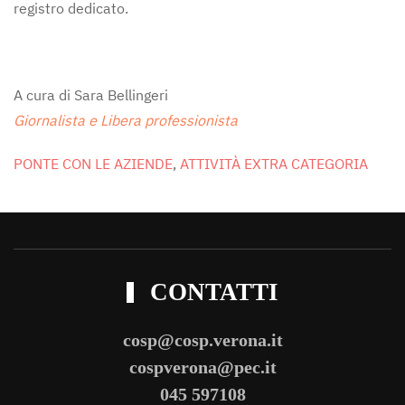
registro dedicato.
A cura di Sara Bellingeri
Giornalista e Libera professionista
PONTE CON LE AZIENDE
,
ATTIVITÀ EXTRA CATEGORIA
CONTATTI
cosp@cosp.verona.it
cospverona@pec.it
045 597108