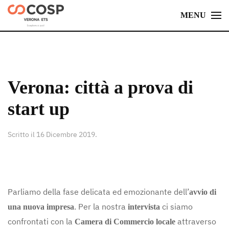
MENU
Skip
to
main
content
Verona: città a prova di
start up
Scritto il
16 Dicembre 2019
.
Parliamo della fase delicata ed emozionante dell’
avvio di
. Per la nostra
ci siamo
una nuova impresa
intervista
confrontati con la
attraverso
Camera di Commercio locale