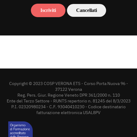
Copyright © 2023 COSP VERONA ETS - Corso Porta Nuova 96 -
37122 Verona
Reg. Pers. Giur. Regione Veneto DPR 361/2000 n. 110
Ente del Terzo Settore - RUNTS repertorio n. 81245 del 8/3/2023
P.I. 02320980234 - C.F. 93040410230 - Codice destinatario
fatturazione elettronica USAL8PV