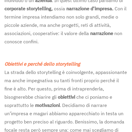
individuo o un’
azienda
. In quest’ultimo caso parliamo di
corporate storytelling,
ossia
narrazione d’impresa.
Con il
termine impresa intendiamo non solo grandi, medie o
piccole aziende, ma anche progetti, reti di attività,
associazioni, cooperative: il valore della
narrazione
non
conosce confini.
Obiettivi e perché dello storytelling
La strada dello storytelling è coinvolgente, appassionante
ma anche impegnativa su tanti fronti proprio perché il
fine è alto. Per questo, prima di intraprenderla,
bisognerebbe chiarire gli
obiettivi
che ci poniamo e
soprattutto le
motivazioni
. Decidiamo di narrare
un’impresa e magari abbiamo apparecchiato in testa un
progetto ben preciso al riguardo. Benissimo, la domanda
focale resta però sempre una: come mai scegliamo di